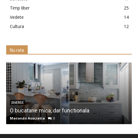
Timp liber
25
Vedete
14
Cultura
12
Nu rata
DIVERSE
O bucatarie mica, dar functionala
c
Macondo Asociatia
0
M