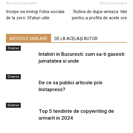
Articolul precedent
Articolul următor
Incepe sa invingi fobia sociala
Rutina de dupa-amiaza: Idei
de la zero: Sfaturi utile
pentru a profita de acele ore
ARTICOLE SIMILARE
DE LA ACELAȘI AUTOR
Diverse
Intalniri in Bucuresti: cum sa-ti gasesti
jumatatea si unde
Diverse
De ce sa publici articole prin
Instapress?
Diverse
Top 5 tendinte de copywriting de
urmarit in 2024