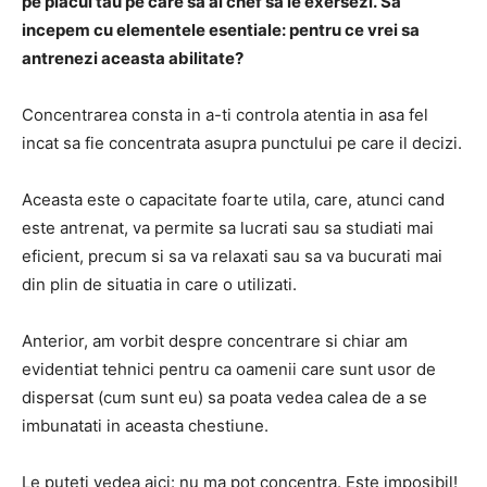
pe placul tau pe care sa ai chef sa le exersezi.
Sa
incepem cu elementele esentiale: pentru ce vrei sa
antrenezi aceasta abilitate?
Concentrarea consta in a-ti controla atentia
in asa fel
incat sa fie concentrata asupra punctului pe care il decizi.
Aceasta este
o capacitate foarte utila
, care, atunci cand
este antrenat, va permite sa
lucrati sau sa studiati
mai
eficient, precum si
sa va relaxati sau sa va bucurati
mai
din plin de situatia in care o utilizati.
Anterior, am vorbit despre concentrare si chiar am
evidentiat tehnici pentru ca oamenii care sunt usor de
dispersat (cum sunt eu) sa poata vedea calea de a se
imbunatati in aceasta chestiune.
Le puteti vedea aici: nu ma pot concentra.
Este imposibil!