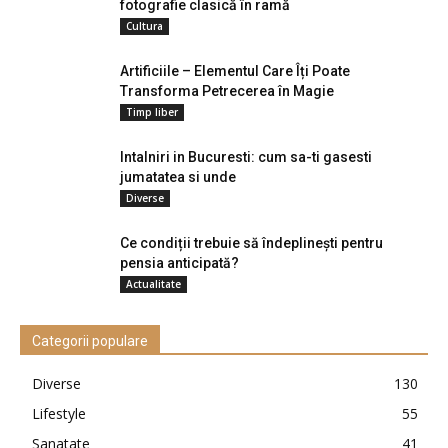
fotografie clasică în ramă
Cultura
Artificiile – Elementul Care Îți Poate
Transforma Petrecerea în Magie
Timp liber
Intalniri in Bucuresti: cum sa-ti gasesti
jumatatea si unde
Diverse
Ce condiții trebuie să îndeplinești pentru
pensia anticipată?
Actualitate
Categorii populare
Diverse
130
Lifestyle
55
Sanatate
41