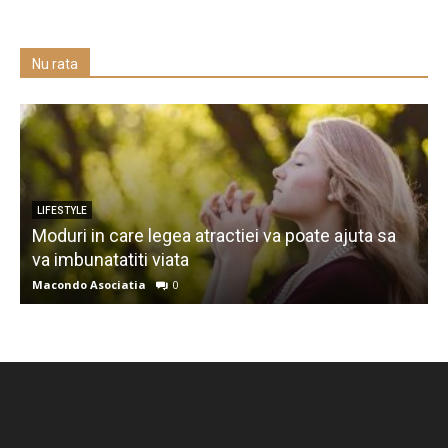
Nu rata
LIFESTYLE
Moduri in care legea atractiei va poate ajuta sa
va imbunatatiti viata
C
Macondo Asociatia
0
M