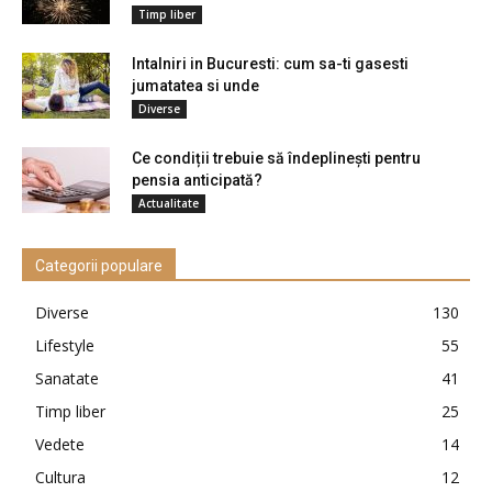
Timp liber
Intalniri in Bucuresti: cum sa-ti gasesti
jumatatea si unde
Diverse
Ce condiții trebuie să îndeplinești pentru
pensia anticipată?
Actualitate
Categorii populare
Diverse
130
Lifestyle
55
Sanatate
41
Timp liber
25
Vedete
14
Cultura
12