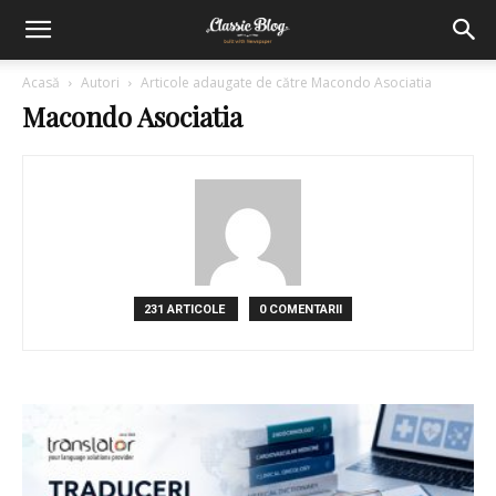
Acasă
Autori
Articole adaugate de către Macondo Asociatia
Macondo Asociatia
231 ARTICOLE
0 COMENTARII