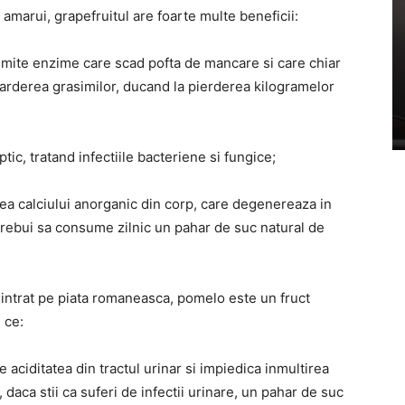
amarui, grapefruitul are foarte multe beneficii:
umite enzime care scad pofta de mancare si care chiar
n arderea grasimilor, ducand la pierderea kilogramelor
eptic, tratand infectiile bacteriene si fungice;
erea calciului anorganic din corp, care degenereaza in
r trebui sa consume zilnic un pahar de suc natural de
c intrat pe piata romaneasca, pomelo este un fruct
 ce:
aciditatea din tractul urinar si impiedica inmultirea
 daca stii ca suferi de infectii urinare, un pahar de suc