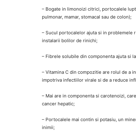
– Bogate in limonoizi citrici, portocalele lu
pulmonar, mamar, stomacal sau de colon);
– Sucul portocalelor ajuta si in problemele re
instalarii bolilor de rinichi;
– Fibrele solubile din componenta ajuta si l
– Vitamina C din compozitie are rolul de a in
impotriva infectiilor virale si de a reduce in
– Mai are in componenta si carotenoizi, care
cancer hepatic;
– Portocalele mai contin si potasiu, un miner
inimii;