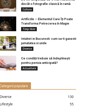
decât o fotografie clasică în ramă
Cultura
Artificiile – Elementul Care Îți Poate
Transforma Petrecerea în Magie
Timp liber
Intalniri in Bucuresti: cum sa-ti gasesti
jumatatea si unde
Diverse
Ce condiții trebuie să îndeplinești
pentru pensia anticipată?
Actualitate
Categorii populare
Diverse
130
Lifestyle
55