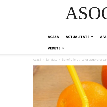
ASO
ACASA
ACTUALITATE
AFA
VEDETE
Acasă
Sanatate
Beneficiile citricelor asupra orga