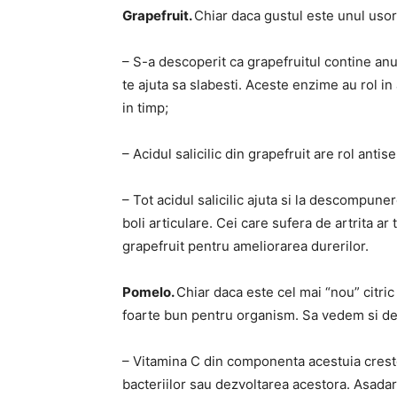
Grapefruit.
Chiar daca gustul este unul usor 
– S-a descoperit ca grapefruitul contine an
te ajuta sa slabesti. Aceste enzime au rol i
in timp;
– Acidul salicilic din grapefruit are rol antis
– Tot acidul salicilic ajuta si la descompun
boli articulare. Cei care sufera de artrita a
grapefruit pentru ameliorarea durerilor.
Pomelo.
Chiar daca este cel mai “nou” citri
foarte bun pentru organism. Sa vedem si de
– Vitamina C din componenta acestuia creste 
bacteriilor sau dezvoltarea acestora. Asadar,