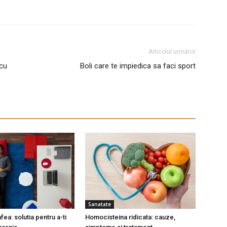
Articolul următor
cu
Boli care te impiedica sa faci sport
Sanatate
fea: solutia pentru a-ti
Homocisteina ridicata: cauze,