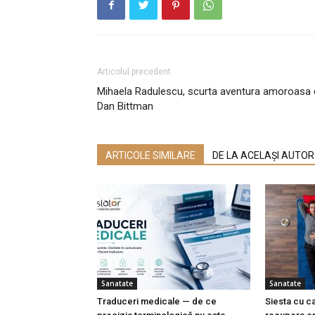
Articolul precedent
Mihaela Radulescu, scurta aventura amoroasa 
Dan Bittman
ARTICOLE SIMILARE
DE LA ACELAȘI AUTOR
Sanatate
Sanatate
Traduceri medicale — de ce
Siesta cu ca