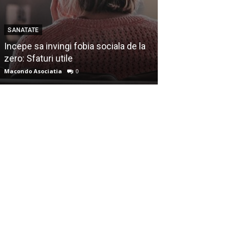
SANATATE
CULTURA
Incepe sa invingi fobia sociala de la
zero: Sfaturi utile
Istoria magiei
Macondo Asociatia
0
Macondo Asociatia