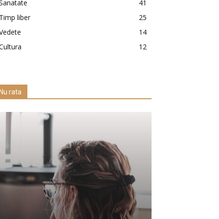
Sanatate
41
Timp liber
25
Vedete
14
Cultura
12
Nu rata