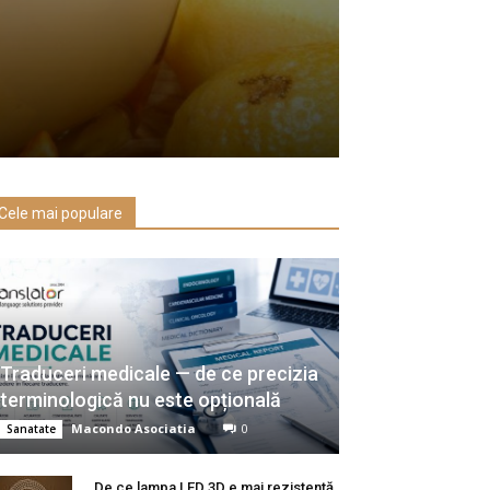
Cele mai populare
Traduceri medicale — de ce precizia
terminologică nu este opțională
Macondo Asociatia
0
Sanatate
De ce lampa LED 3D e mai rezistentă