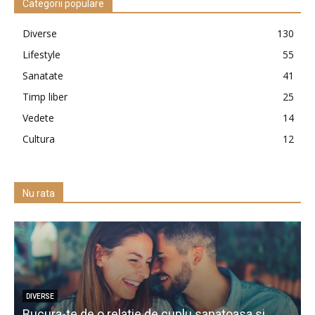
Categorii populare
Diverse
130
Lifestyle
55
Sanatate
41
Timp liber
25
Vedete
14
Cultura
12
Nu rata
DIVERSE
Bucura-te de o relatie de cuplu sanatoasa si