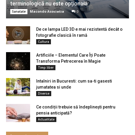
terminologică nu este opțională
Macondo Asociatia
0
Sanatate
De ce lampa LED 3D e mai rezistentă decât o
fotografie clasică în ramă
Cultura
Artificiile – Elementul Care Îți Poate
Transforma Petrecerea în Magie
Timp liber
Intalniri in Bucuresti: cum sa-ti gasesti
jumatatea si unde
Diverse
Ce condiții trebuie să îndeplinești pentru
pensia anticipată?
Actualitate